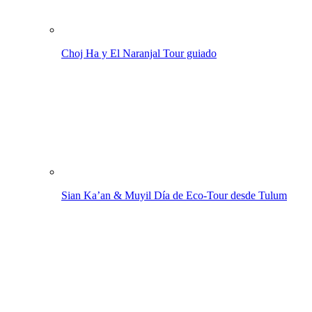
Choj Ha y El Naranjal
Tour guiado
Sian Ka’an & Muyil
Día de Eco-Tour desde Tulum