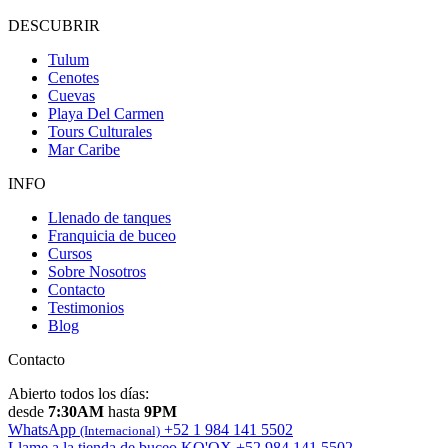
DESCUBRIR
Tulum
Cenotes
Cuevas
Playa Del Carmen
Tours Culturales
Mar Caribe
INFO
Llenado de tanques
Franquicia de buceo
Cursos
Sobre Nosotros
Contacto
Testimonios
Blog
Contacto
Abierto todos los días:
desde
7:30AM
hasta
9PM
WhatsApp
+52 1 984 141 5502
(Internacional)
Llame a la tienda de buceo KO'OX
+52 984 141 5502