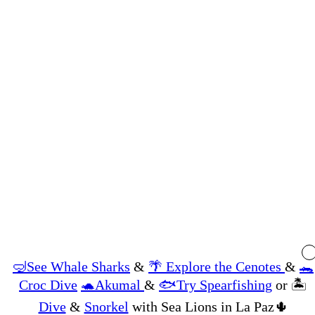
🤿See Whale Sharks
&
🌴 Explore the Cenotes
&
🐊
Croc Dive
🐢Akumal
&
🐟Try Spearfishing
or 🏝
Dive
&
Snorkel
with Sea Lions in La Paz🌵