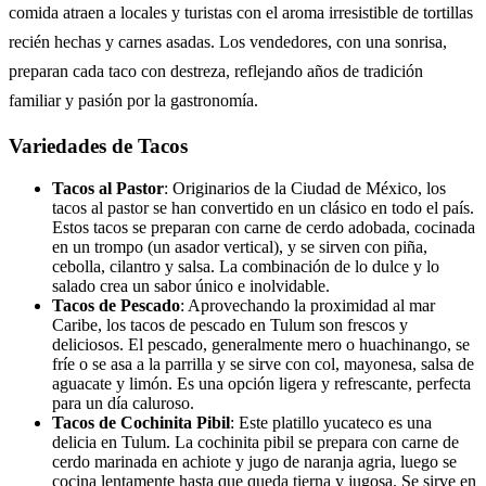
comida atraen a locales y turistas con el aroma irresistible de tortillas
recién hechas y carnes asadas. Los vendedores, con una sonrisa,
preparan cada taco con destreza, reflejando años de tradición
familiar y pasión por la gastronomía.
Variedades de Tacos
Tacos al Pastor
: Originarios de la Ciudad de México, los
tacos al pastor se han convertido en un clásico en todo el país.
Estos tacos se preparan con carne de cerdo adobada, cocinada
en un trompo (un asador vertical), y se sirven con piña,
cebolla, cilantro y salsa. La combinación de lo dulce y lo
salado crea un sabor único e inolvidable.
Tacos de Pescado
: Aprovechando la proximidad al mar
Caribe, los tacos de pescado en Tulum son frescos y
deliciosos. El pescado, generalmente mero o huachinango, se
fríe o se asa a la parrilla y se sirve con col, mayonesa, salsa de
aguacate y limón. Es una opción ligera y refrescante, perfecta
para un día caluroso.
Tacos de Cochinita Pibil
: Este platillo yucateco es una
delicia en Tulum. La cochinita pibil se prepara con carne de
cerdo marinada en achiote y jugo de naranja agria, luego se
cocina lentamente hasta que queda tierna y jugosa. Se sirve en