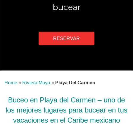
bucear
RESERVAR
Home
»
Riviera Maya
»
Playa Del Carmen
Buceo en Playa del Carmen – uno de
los mejores lugares para bucear en tus
vacaciones en el Caribe mexicano