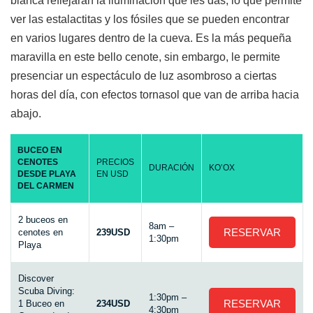
blanca reflejaran la iluminacion que les das, lo que permite
ver las estalactitas y los fósiles que se pueden encontrar
en varios lugares dentro de la cueva. Es la más pequeña
maravilla en este bello cenote, sin embargo, le permite
presenciar un espectáculo de luz asombroso a ciertas
horas del día, con efectos tornasol que van de arriba hacia
abajo.
BUCEO EN
CENOTES
PRECIOS
DURACIÓN
KO’OX
DESDE PLAYA
EN USD
DEL CARMEN
2 buceos en
8am –
RESERVAR
cenotes en
239USD
1:30pm
Playa
Discover
Scuba Diving:
1:30pm –
RESERVAR
1 Buceo en
234USD
4:30pm