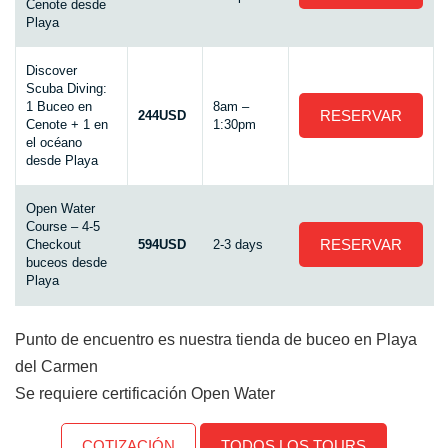
Cenote desde
Playa
Discover
Scuba Diving:
1 Buceo en
8am –
RESERVAR
244USD
Cenote + 1 en
1:30pm
el océano
desde Playa
Open Water
Course – 4-5
RESERVAR
Checkout
594USD
2-3 days
buceos desde
Playa
Punto de encuentro es nuestra tienda de buceo en Playa
del Carmen
Se requiere certificación Open Water
COTIZACIÓN
TODOS LOS TOURS