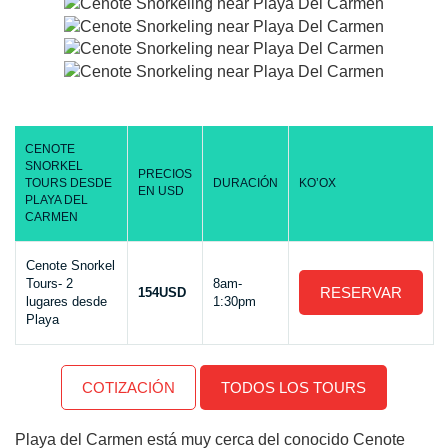
CENOTE
SNORKEL
PRECIOS
TOURS DESDE
DURACIÓN
KO’OX
EN USD
PLAYA DEL
CARMEN
Cenote Snorkel
Tours- 2
8am-
RESERVAR
154USD
lugares desde
1:30pm
Playa
COTIZACIÓN
TODOS LOS TOURS
Playa del Carmen está muy cerca del conocido Cenote