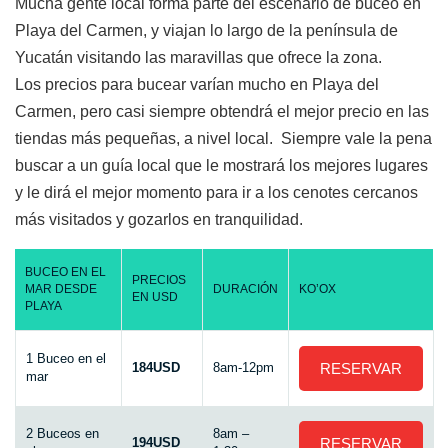
Mucha gente local forma parte del escenario de buceo en
Playa del Carmen, y viajan lo largo de la península de
Yucatán visitando las maravillas que ofrece la zona.
Los precios para bucear varían mucho en Playa del
Carmen, pero casi siempre obtendrá el mejor precio en las
tiendas más pequeñas, a nivel local. Siempre vale la pena
buscar a un guía local que le mostrará los mejores lugares
y le dirá el mejor momento para ir a los cenotes cercanos
más visitados y gozarlos en tranquilidad.
BUCEO EN EL
PRECIOS
MAR DESDE
DURACIÓN
KO’OX
EN USD
PLAYA
1 Buceo en el
184USD
8am-12pm
RESERVAR
mar
2 Buceos en
8am –
194USD
RESERVAR