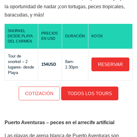
la oportunidad de nadar ¡con tortugas, peces tropicales,
baracudas, y más!
SNORKEL
PRECIOS
DESDE PLAYA
DURACIÓN
KO’OX
EN USD
DEL CARMEN
Tour de
snorkel – 2
8am-
RESERVAR
154USD
lugares- desde
1:30pm
Playa
COTIZACIÓN
TODOS LOS TOURS
Puerto Aventuras – peces en el arrecife artificial
Las playas de arena blanca de Puerto Aventuras son