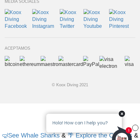
MEDIA SOCIALES
ACEPTAMOS
© Koox Diving 2021
🤿See Whale Sharks
&
🌴 Explore the Cenotes
&