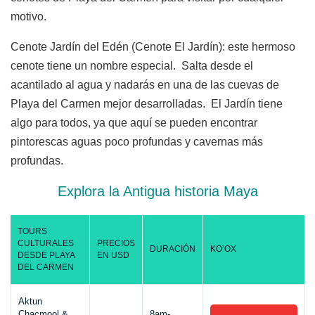
motivo.
Cenote Jardín del Edén (Cenote El Jardín): este hermoso
cenote tiene un nombre especial. Salta desde el
acantilado al agua y nadarás en una de las cuevas de
Playa del Carmen mejor desarrolladas. El Jardín tiene
algo para todos, ya que aquí se pueden encontrar
pintorescas aguas poco profundas y cavernas más
profundas.
Explora la Antigua historia Maya
TOURS
CULTURALES
PRECIOS
DURACIÓN
KO’OX
DESDE PLAYA
EN USD
DEL CARMEN
Aktun
Chacmool &
8am-