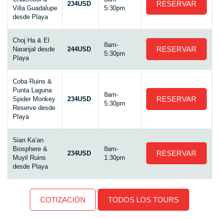
RESERVAR
234USD
Villa Guadalupe
5:30pm
desde Playa
Choj Ha & El
8am-
RESERVAR
Naranjal desde
244USD
5:30pm
Playa
Coba Ruins &
Punta Laguna
8am-
RESERVAR
Spider Monkey
234USD
5:30pm
Reserve desde
Playa
Sian Ka’an
Biosphere &
8am-
RESERVAR
234USD
Muyil Ruins
1:30pm
desde Playa
COTIZACIÓN
TODOS LOS TOURS