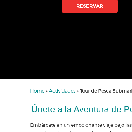
RESERVAR
Home
»
Actividades
»
Tour de Pesca Submar
Únete a la Aventura de 
Embárcate en un emocionante viaje bajo las