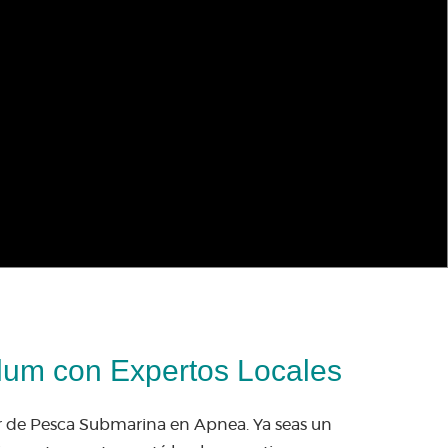
lum con Expertos Locales
r de Pesca Submarina en Apnea. Ya seas un