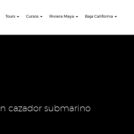
Tours
Cursos
Riviera Maya
Baja California
un cazador submarino