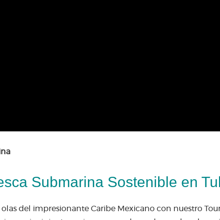
ina
Pesca Submarina Sostenible en Tu
 olas del impresionante Caribe Mexicano con nuestro Tou