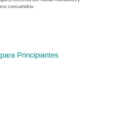
gares Secretos del Caribe exclusivos y
oco concurridos
ara Principiantes