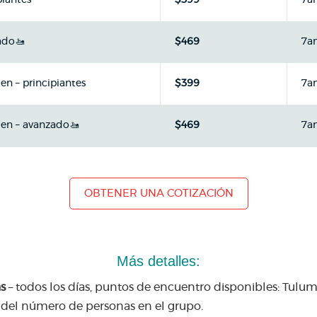
piantes
$399
7a
ado🚤
$469
7a
n – principiantes
$399
7a
men – avanzado🚤
$469
7a
OBTENER UNA COTIZACIÓN
Más detalles:
s
– todos los días, puntos de encuentro disponibles: Tulu
 del número de personas en el grupo.