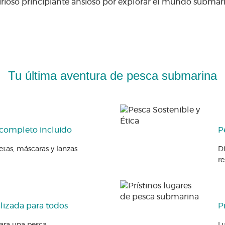
so principiante ansioso por explorar el mundo submarino
Tu última aventura de pesca submarina
 completo incluido
P
etas, máscaras y lanzas
Di
r
lizada para todos
P