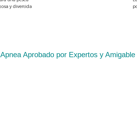
ara una pesca
Lu
tosa y divertida
p
 Apnea Aprobado por Expertos y Amigable p